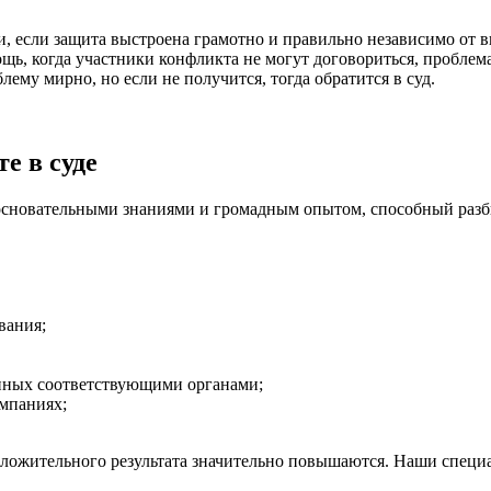
, если защита выстроена грамотно и правильно независимо от ви
щь, когда участники конфликта не могут договориться, проблем
му мирно, но если не получится, тогда обратится в суд.
е в суде
основательными знаниями и громадным опытом, способный разби
вания;
нных соответствующими органами;
омпаниях;
оложительного результата значительно повышаются. Наши спец