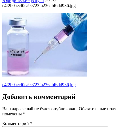
Юридические услуги
>> >>
e4f2b0aecf0ea9e723fa236abf6dd936.jpg
Навигация
e4f2b0aecf0ea9e723fa236abf6dd936.jpg
по
Добавить комментарий
записям
Ваш адрес email не будет опубликован.
Обязательные поля
помечены
*
Комментарий
*