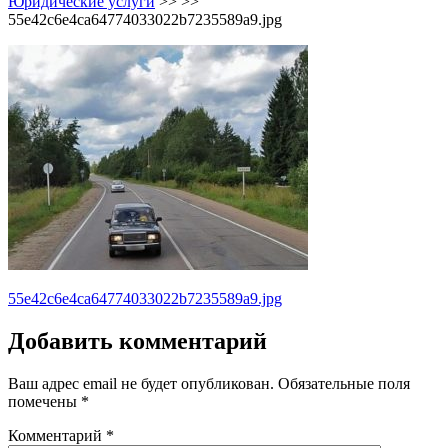
Юридические услуги
>> >>
55e42c6e4ca64774033022b7235589a9.jpg
Навигация
55e42c6e4ca64774033022b7235589a9.jpg
по
Добавить комментарий
записям
Ваш адрес email не будет опубликован.
Обязательные поля
помечены
*
Комментарий
*