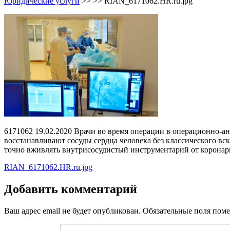
Юридические услуги
>> >>
RIAN_6171062.HR.ru.jpg
6171062 19.02.2020 Врачи во время операции в операционно-а
восстанавливают сосуды сердца человека без классического в
точно вживлять внутрисосудистый инструментарий от коронар
Навигация
RIAN_6171062.HR.ru.jpg
по
Добавить комментарий
записям
Ваш адрес email не будет опубликован.
Обязательные поля пом