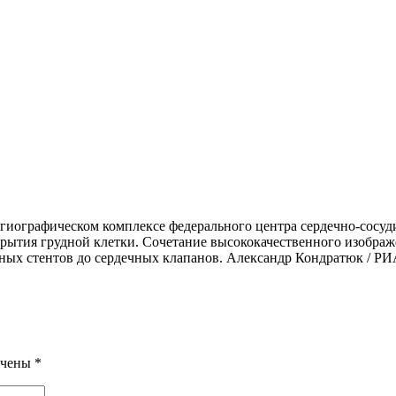
нгиографическом комплексе федерального центра сердечно-сосу
скрытия грудной клетки. Сочетание высококачественного изобр
ных стентов до сердечных клапанов. Александр Кондратюк / Р
ечены
*