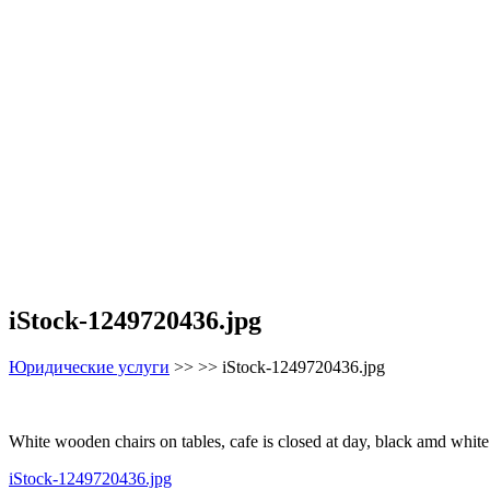
iStock-1249720436.jpg
Юридические услуги
>> >>
iStock-1249720436.jpg
White wooden chairs on tables, cafe is closed at day, black amd white
Навигация
iStock-1249720436.jpg