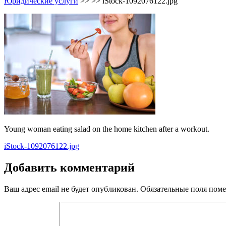
Юридические услуги
>> >>
iStock-1092076122.jpg
Young woman eating salad on the home kitchen after a workout.
Навигация
iStock-1092076122.jpg
по
Добавить комментарий
записям
Ваш адрес email не будет опубликован.
Обязательные поля пом