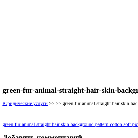
green-fur-animal-straight-hair-skin-backg
Юридические услуги
>> >>
green-fur-animal-straight-hair-skin-ba
Навигация
green-fur-animal-straight-hair-skin-background-pattern-cotton-soft-p
по
Добавить комментарий