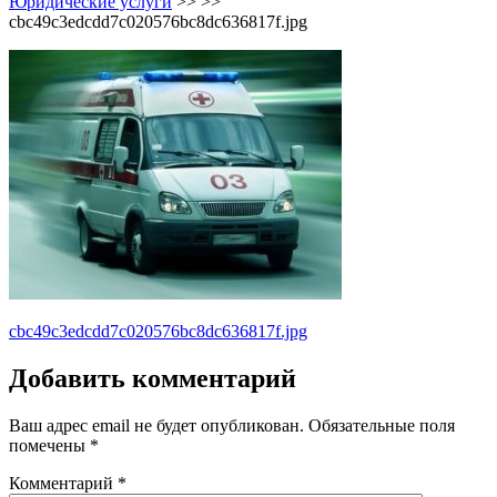
Юридические услуги
>> >>
cbc49c3edcdd7c020576bc8dc636817f.jpg
Навигация
cbc49c3edcdd7c020576bc8dc636817f.jpg
по
Добавить комментарий
записям
Ваш адрес email не будет опубликован.
Обязательные поля
помечены
*
Комментарий
*