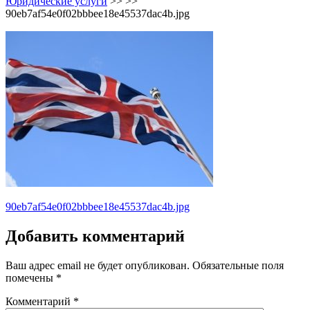
Юридические услуги
>> >>
90eb7af54e0f02bbbee18e45537dac4b.jpg
Навигация
90eb7af54e0f02bbbee18e45537dac4b.jpg
по
Добавить комментарий
записям
Ваш адрес email не будет опубликован.
Обязательные поля
помечены
*
Комментарий
*