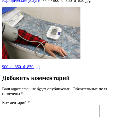
Юридические услуги
>> >>
900_d_850_d_850.jpg
Навигация
900_d_850_d_850.jpg
по
Добавить комментарий
записям
Ваш адрес email не будет опубликован.
Обязательные поля
помечены
*
Комментарий
*