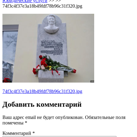
Юридические услуги
>> >>
74f3c4f37e3a18b49fdf78b96c31f320.jpg
Навигация
74f3c4f37e3a18b49fdf78b96c31f320.jpg
по
Добавить комментарий
записям
Ваш адрес email не будет опубликован.
Обязательные поля
помечены
*
Комментарий
*