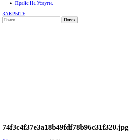
Прайс На Услуги.
ЗАКРЫТЬ
74f3c4f37e3a18b49fdf78b96c31f320.jpg