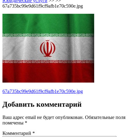
Юридические услуги
>> >>
67a735bc99e9d61f9cf9afb1e70c590e.jpg
Навигация
67a735bc99e9d61f9cf9afb1e70c590e.jpg
по
Добавить комментарий
записям
Ваш адрес email не будет опубликован.
Обязательные поля
помечены
*
Комментарий
*