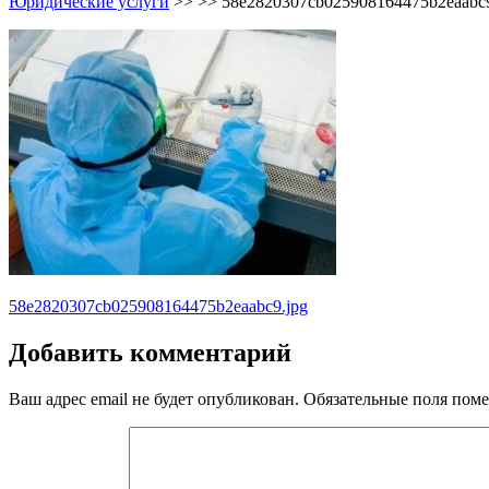
Юридические услуги
>> >>
58e2820307cb025908164475b2eaabc9
Навигация
58e2820307cb025908164475b2eaabc9.jpg
по
Добавить комментарий
записям
Ваш адрес email не будет опубликован.
Обязательные поля пом