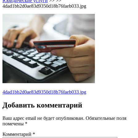
Юридические услуги
>> >>
4dad1bb2d0ae83d9350d18b76faeb033.jpg
Навигация
4dad1bb2d0ae83d9350d18b76faeb033.jpg
по
Добавить комментарий
записям
Ваш адрес email не будет опубликован.
Обязательные поля
помечены
*
Комментарий
*