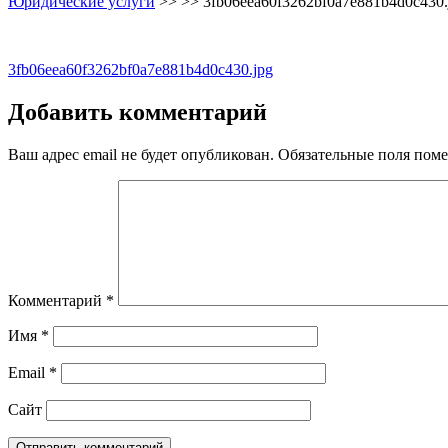
Юридические услуги
>> >>
3fb06eea60f3262bf0a7e881b4d0c430.
Навигация
3fb06eea60f3262bf0a7e881b4d0c430.jpg
по
Добавить комментарий
записям
Ваш адрес email не будет опубликован.
Обязательные поля пом
Комментарий
*
Имя
*
Email
*
Сайт