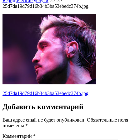
Юридические услуги
>> >>
25d7da19d79d16b34b3ba53ebedc374b.jpg
Навигация
25d7da19d79d16b34b3ba53ebedc374b.jpg
по
Добавить комментарий
записям
Ваш адрес email не будет опубликован.
Обязательные поля
помечены
*
Комментарий
*