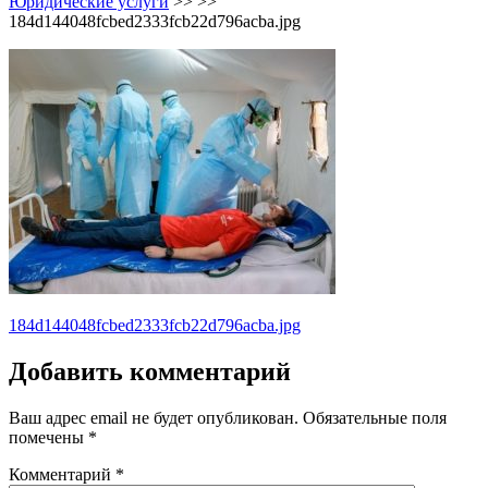
Юридические услуги
>> >>
184d144048fcbed2333fcb22d796acba.jpg
Навигация
184d144048fcbed2333fcb22d796acba.jpg
по
Добавить комментарий
записям
Ваш адрес email не будет опубликован.
Обязательные поля
помечены
*
Комментарий
*