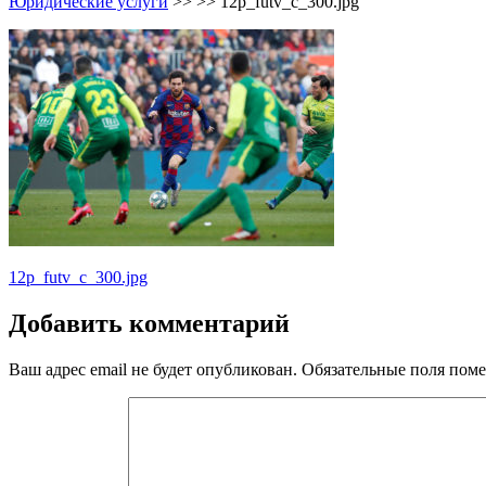
Юридические услуги
>> >>
12p_futv_c_300.jpg
Навигация
12p_futv_c_300.jpg
по
Добавить комментарий
записям
Ваш адрес email не будет опубликован.
Обязательные поля пом