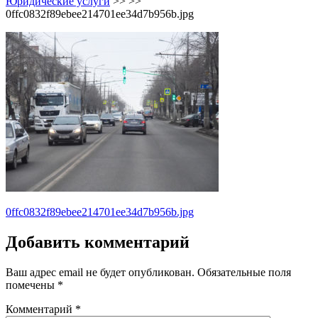
Юридические услуги
>> >>
0ffc0832f89ebee214701ee34d7b956b.jpg
Навигация
0ffc0832f89ebee214701ee34d7b956b.jpg
по
Добавить комментарий
записям
Ваш адрес email не будет опубликован.
Обязательные поля
помечены
*
Комментарий
*