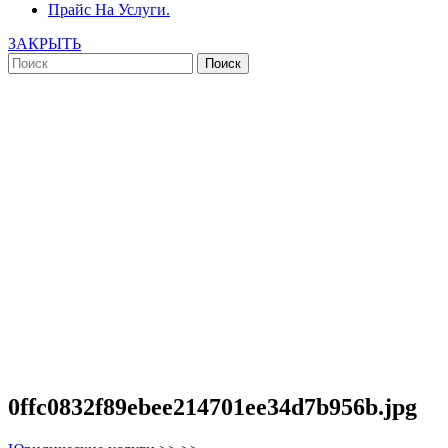
Прайс На Услуги.
ЗАКРЫТЬ
0ffc0832f89ebee214701ee34d7b956b.jpg